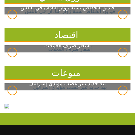
فيديو: انخفاض نسبة زوار الباذان في نابلس
اقتصاد
أسعار صرف العملات
منوعات
بيلا حديد تثير غضب مؤيدي إسرائيل