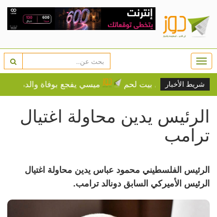
Togg
navi
 مجلس بلدي بيت لحم
ميسي يفجع بوفاة والده خورخي عن 68 عام
شريط الأخبار
الرئيس يدين محاولة اغتيال
ترامب
الرئيس الفلسطيني محمود عباس يدين محاولة اغتيال
الرئيس الأميركي السابق دونالد ترامب.