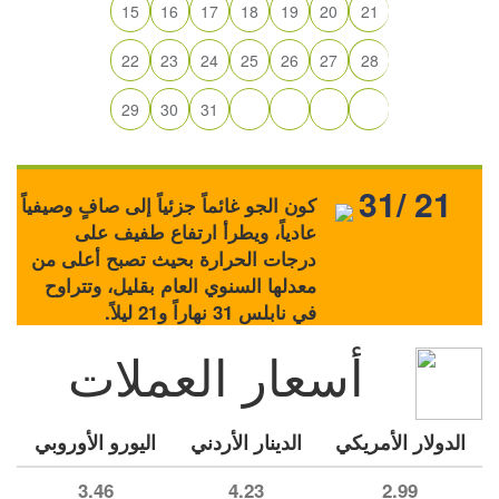
15
16
17
18
19
20
21
22
23
24
25
26
27
28
29
30
31
31/ 21
كون الجو غائماً جزئياً إلى صافٍ وصيفياً
عادياً، ويطرأ ارتفاع طفيف على
درجات الحرارة بحيث تصبح أعلى من
معدلها السنوي العام بقليل، وتتراوح
في نابلس 31 نهاراً و21 ليلاً.
أسعار العملات
الدولار الأمريكي
الدينار الأردني
اليورو الأوروبي
3.46
4.23
2.99