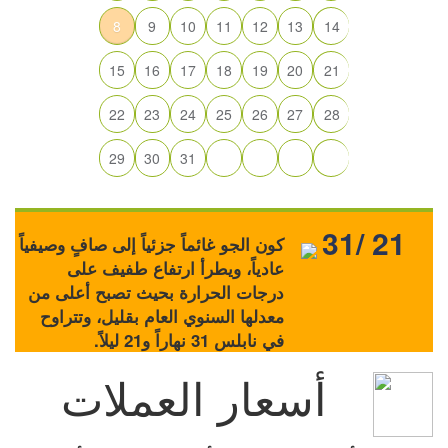
8
9
10
11
12
13
14
15
16
17
18
19
20
21
22
23
24
25
26
27
28
29
30
31
31/ 21
كون الجو غائماً جزئياً إلى صافٍ وصيفياً
عادياً، ويطرأ ارتفاع طفيف على
درجات الحرارة بحيث تصبح أعلى من
معدلها السنوي العام بقليل، وتتراوح
في نابلس 31 نهاراً و21 ليلاً.
أسعار العملات