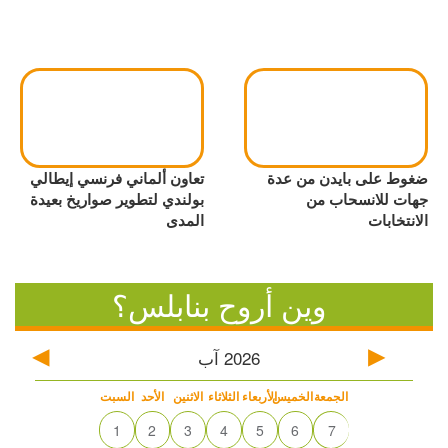
ضغوط على بايدن من عدة
تعاون ألماني فرنسي إيطالي
جهات للانسحاب من
بولندي لتطوير صواريخ بعيدة
الانتخابات
المدى
وين أروح بنابلس؟
2026
آب
الجمعة
الخميس
الأربعاء
الثلاثاء
الاثنين
الأحد
السبت
1
2
3
4
5
6
7