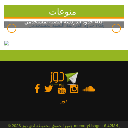
منوعات
إلغاء حدود الدردشة النصية لمستخدمي
دوز
© 2026 جميع الحقوق محفوظة لدى دوز memoryUsage : 6.42MB ,