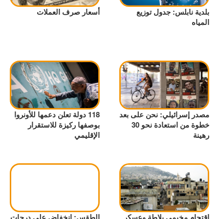
بلدية نابلس: جدول توزيع
أسعار صرف العملات
المياه
مصدر إسرائيلي: نحن على بعد
118 دولة تعلن دعمها للأونروا
خطوة من استعادة نحو 30
بوصفها ركيزة للاستقرار
رهينة
الإقليمي
اقتحام مخيمي بلاطة وعسكر
الطقس: انخفاض على درجات