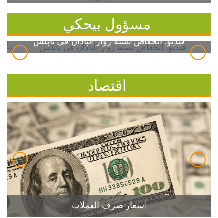
مسؤول بيحكي
فيديو: انخفاض نسبة زوار الباذان في نابلس
اقتصاد
أسعار صرف العملات