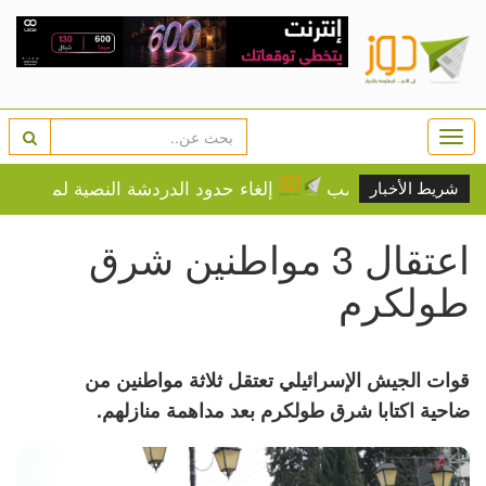
Togg
navi
َ عنفٍ وغضب
إلغاء حدود الدردشة النصية لمستخدمي "Chat-GPT" المجاني
شريط الأخبار
اعتقال 3 مواطنين شرق
طولكرم
قوات الجيش الإسرائيلي تعتقل ثلاثة مواطنين من
ضاحية اكتابا شرق طولكرم بعد مداهمة منازلهم.