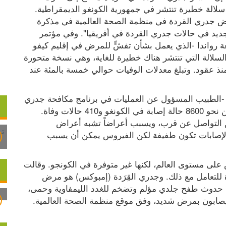
عاجل، في وقت حذر فيه علماء بشكل منفصل من سلالة خطيرة تنتشر في جمهورية الكونغو الديمقراطية. 
وقالت روزاموند لويس المديرة الفنية للتصدي لمرض جدري القردة في منظمة الصحة العالمية في مذكرة 
لصحفيين "هناك حاجة ماسة للتعامل مع الارتفاع الجديد في حالات جدري القردة في أفريقيا". وفي مؤتمر 
صحفي منفصل قال جون كلود أوداهيموكا من جامعة رواندا -الذي يعمل بشأن تفشٍّ للمرض في إقليم كيفو 
الجنوبي الذي يصعب الوصول إليه في الكونغو- إن السلالة التي تنتشر هناك خطيرة للغاية، وهي نسخة متحورة 
من الجيل الأول من الجدري المتوطن في الكونغو منذ عقود. وتبلغ معدلات الوفيات حوالي خمسة بالمئة عند 
وقال كريس كاسيتا الأسبوع الماضي (25.06.2024) -الطبيب المسؤول عن العمليات في برنامج مكافحة جدري 
القردة في البلاد- لرويترز إنه تم الإبلاغ هذا العام عن نحو 8600 حالة إصابة في الكونغو و410 حالات وفاة. 
وجدري القردة هو عدوى فيروسية تنتشر عن طريق التواصل عن قرب، ويسبب أعراضاً تشبه أعراض 
الإنفلونزا إلى جانب حبوب ممتلئة بالقيح. ومعظم الإصابات تكون طفيفة لكن الفيروس يمكن أن يسبب 
وتستخدم لقاحات وعلاجات لمكافحة تفشي المرض على مستوى العالم، لكنها غير متوفرة في الكونجو. وقالت 
منظمة الصحة العالمية والعلماء إن الجهود مستمرة للتعامل مع ذلك. وجدري القِرَدة (إمبوكس) هو مرض 
يسببه فيروس جدري القِرَدة، ويمكن أن يتسبب في حدوث طفح جلدي مؤلم وتضخم للغدد الليمفاوية وحمى، 
 يصابون بمرض شديد، وفق موقع منظمة الصحة العالمية.