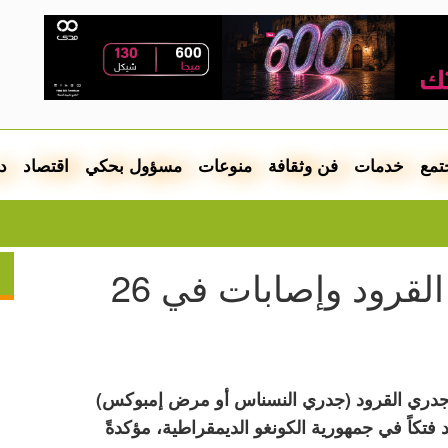
تمع
خدمات
فن وثقافة
منوعات
مسؤول بحكي
اقتصاد
د
اعتقال شا
تقارير عن تفشي جدري القرود وإصابات في 26
جدري القرود (جدري النسناس أو مرض إمبوكس)
تكاً في جمهورية الكونغو الديمقراطية، مؤكدةً