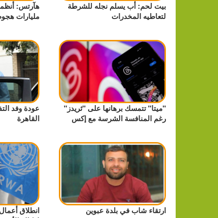
بيت لحم: أب يسلم نجله للشرطة
لتعاطيه المخدرات
مليارات هجوم
"ميتا" تتمسك برهانها على "ثريدز"
عودة وفد الت
رغم المنافسة الشرسة مع إكس
القاهرة
ارتقاء شاب في بلدة عبوين
انطلاق أعمال 