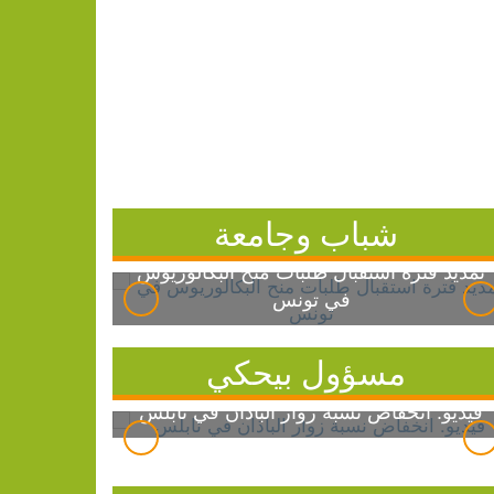
شباب وجامعة
تمديد فترة استقبال طلبات منح البكالوريوس
في تونس
مسؤول بيحكي
فيديو: انخفاض نسبة زوار الباذان في نابلس