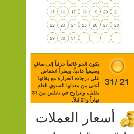
15
16
17
18
19
20
21
22
23
24
25
26
27
28
29
30
31
يكون الجو غائماً جزئياً إلى صافٍ
وصيفياً عادياً، ويطرأ انخفاض
على درجات الحرارة مع بقائها
31/ 21
أعلى من معدلها السنوي العام
بقليل، وتتراوح في نابلس بين 31
نهاراً و21 ليلاً.
أسعار العملات