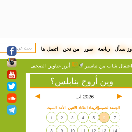
وز يسأل
رياضة
صور
من نحن
اتصل بنا
ب من تياسير
أبرز عناوين الصحف الفلسطينية
واشنط
وين أروح بنابلس؟
2026
آب
الجمعة
الخميس
الأربعاء
الثلاثاء
الاثنين
الأحد
السبت
1
2
3
4
5
6
7
8
9
10
11
12
13
14