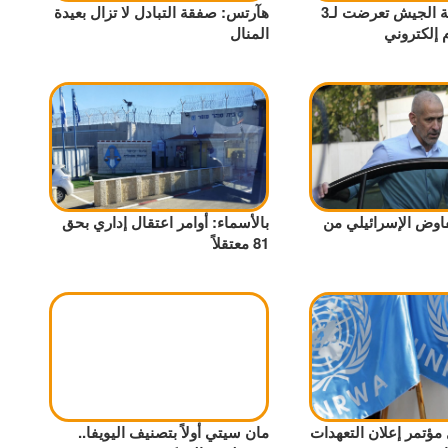
هآرتس: أنظمة الجيش تعرضت لـ3
هآرتس: صفقة التبادل لا تزال بعيدة
 إلكتروني
المنال
فاوض الإسرائيلي من
بالأسماء: أوامر اعتقال إداري بحق
81 معتقلاً
مؤتمر إعلان التعهدات
مان سيتي أولاً بتصنيف اليويفا..