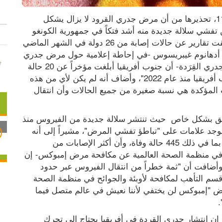
جددت منظمة الصحة العالمية، الخميس 11.07.2024، تحذيرها من أن مرض جدري القرود لا يزال يشكل 
تهديداً صحياً عالمياً، معربةً عن قلقها بشكل خاصمن تفشي سلالة جديدة منه أشد فتكاً في جمهورية الكونغو 
الديمقراطية. وقالت منظمة الصحة العالمية إنها تلقت تقارير عن حالات إصابة من 26 دولة في الشهر الماضي 
وحده. وذكر رئيس منظمة الصحة العالمية تيدروس أدهانوم غيبريسوس -في إحاطة إعلامية حول مرض جدري 
النِّسْناس أو مرض إمبوكس المعروف سابقاً باسم جدري القِرَدة- أن جنوب أفريقيا أبلغت مؤخراً عن 20 حالة 
بما فيها ثلاث وفيات "وهي الحالات الأولى في جنوب أفريقيا منذ عام 2022"، وأضاف أنه لم يكن لأي من هذه 
الحالات تاريخ من السفر الدولي، مضيفاً أن الحالات المؤكدة هي نسبة صغيرة من جميع الحالات وأن انتقال 
ويثير الوضع في جمهورية الكونغو الديمقراطية القلق بشكل خاص  حيث تنتشر سلالة جديدة من الفيروس منذ 
أيلول/ سبتمبر الماضي 2024. وقال تيدروس إنه لا توجد علامات على "تباطؤ تفشي المرض"، مشيراً إلى أنه 
قد أُبلِغَ عن 11 ألف حالة إصابة هذا العام حتى الآن بما في ذلك 445 حالة وفاة، وأن أكثر الإصابات من 
الأطفال. وقالت روزاموند لويس -المسؤولة الفنية في منظمة الصحة العالمية عن مكافحة مرض إمبوكس- إن 
منظمة الصحة التابعة للأمم المتحدة "قلقة للغاية"، وأضافت أن "ثمة خطراً من انتقال الفيروس عبر حدود 
الدول المجاورة". وقالت ماريا فان كيركوف رئيسة قسم التأهب لمكافحة لأوبئة والجوائح في منظمة الصحة 
العالمية إن "هذا يتطلب مراقبة قوية مضيفةً أن مرض "إمبوكس لن يختفي لأننا نعيش في عالم متصل فيما 
.
وكانت منظمة الصحة العالمية قالت الشهر الماضي إن انتشار جدري القردة في أفريقيا يحتاج إلى تحرك 