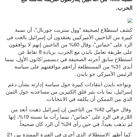
مسافر يطا
الحرب.
السيجارة الأخيرة قبل النوم.. لماذا
يحذر منها الأطباء؟
كشف استطلاع لصحيفة "وول ستريت جورنال"، أن نسبة 
كبيرة من الناخبين الأميركيين يعتقدون أن إسرائيل بالغت في 
مستوطنون يسرقون جراراً زراعياً من
الرد على "حماس"، وقال 60% من الناخبين إنهم لا يوافقون 
بيت إمرين
على طريقة تعامل بايدن مع الحرب، بزيادة 8 نقاط عن 
استطلاع سابق أجرته الصحيفة في ديسمبر/كانون الأول، بينما 
مصر: تهجير الفلسطينيين خط أحمر
أبدى 31% من المستطلعة أراءهم موافقتهم على سياسة 
ومخطط مرفوض
الرئيس الأميركي جو بايدن.
إسرائيل تتأهب لمواجهة "اتفاق مكة"..
 ويواجه بايدن انتقادات كبيرة حول سياسة إدارته بشأن دعم 
بحلف مضاد!
إسرائيل، بما بات يثير قلق الكثيرين من مساعديه حول الثمن 
الذي من الممكن أن يكلفه في الانتخابات.
الديمقراطيون يخططون لتحقيقات
 وقال حوالي 42% من الناخبين إن إسرائيل ذهبت أبعد من 
ضد شركات ترامب وحلفائه
اللازم في الرد على "حماس"، بينما رأت ما نسبته 19%، إنها 
أسعار الذهب والفضة
لم تذهب بعيداً، في حين رأى 24% أن الرد كان صحيحاً.
أبرز عناوين الصحف الفلسطينية
اقتحامات واعتقالات ومواجهات
 كما أظهر الاستطلاع، الذي أجري في الفترة الممتدة بين 21 