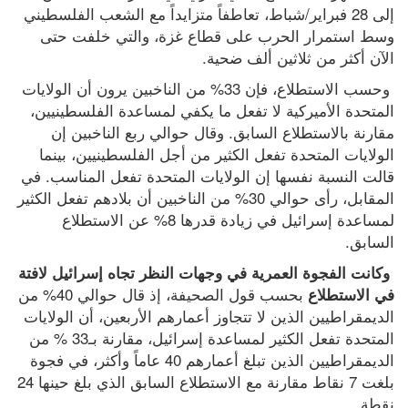
واعتداءات للمستوطنين في الضفة
إلى 28 فبراير/شباط، تعاطفاً متزايداً مع الشعب الفلسطيني 
وسط استمرار الحرب على قطاع غزة، والتي خلفت حتى 
النار تلاحق السكان.. 20 ألف شخص
الآن أكثر من ثلاثين ألف ضحية.
يخلون منازلهم في كندا
 وحسب الاستطلاع، فإن 33% من الناخبين يرون أن الولايات 
بعد 5 أشهر في الظل.. إيران تنشر
المتحدة الأميركية لا تفعل ما يكفي لمساعدة الفلسطينيين، 
أول فيديو لمجتبى خامنئي
مقارنة بالاستطلاع السابق. وقال حوالي ربع الناخبين إن 
بلدية نابلس: جدول توزيع المياه
الولايات المتحدة تفعل الكثير من أجل الفلسطينيين، بينما 
أسعار صرف العملات
قالت النسبة نفسها إن الولايات المتحدة تفعل المناسب. في 
الطقس: كتلة هوائية شديدة الحرارة
المقابل، رأى حوالي 30% من الناخبين أن بلادهم تفعل الكثير 
تؤثر على البلاد
لمساعدة إسرائيل في زيادة قدرها 8% عن الاستطلاع 
السابق.
تواصل انتهاكات الجيش
وكانت الفجوة العمرية في وجهات النظر تجاه إسرائيل لافتة 
والمستوطنين: إصابات واعتقالات
 بحسب قول الصحيفة، إذ قال حوالي 40% من 
في الاستطلاع
الديمقراطيين الذين لا تتجاوز أعمارهم الأربعين، أن الولايات 
هيئة الجدار: عطاء لبناء 627 وحدة
المتحدة تفعل الكثير لمساعدة إسرائيل، مقارنة بـ33 % من 
استيطانية جديدة برام الله والبيرة
الديمقراطيين الذين تبلغ أعمارهم 40 عاماً وأكثر، في فجوة 
بلغت 7 نقاط مقارنة مع الاستطلاع السابق الذي بلغ حينها 24 
نقطة.