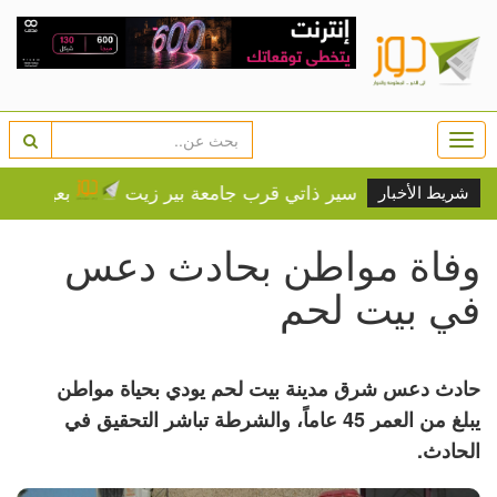
Togg
navi
ابتها بحادث سير ذاتي قرب جامعة بير زيت
بعيدا عن الأنظار
شريط الأخبار
وفاة مواطن بحادث دعس
في بيت لحم
حادث دعس شرق مدينة بيت لحم يودي بحياة مواطن
يبلغ من العمر 45 عاماً، والشرطة تباشر التحقيق في
الحادث.