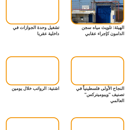
الهيئة: تلويث مياه سجن
تشغيل وحدة الجوازات في
الدامون كإجراء عقابي
داخلية عقربا
النجاح الأولى فلسطينياً في
اشتية: الرواتب خلال يومين
تصنيف "ويبوميتركس"
العالمي