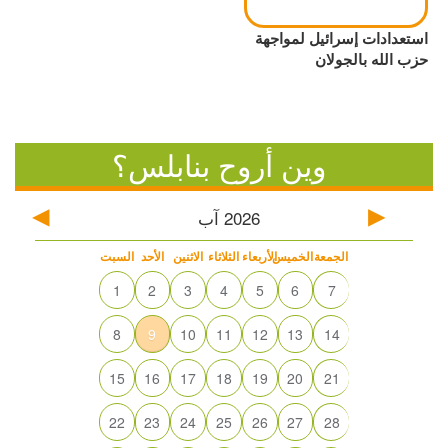
استعدادات إسرائيل لمواجهة
حزب الله بالجولان
وين أروح بنابلس؟
2026
آب
الجمعة
الخميس
الأربعاء
الثلاثاء
الاثنين
الأحد
السبت
1
2
3
4
5
6
7
8
9
10
11
12
13
14
15
16
17
18
19
20
21
22
23
24
25
26
27
28