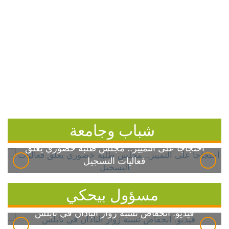
شباب وجامعة
احتجاجاً على التمييز.. مجلس طلبة خضوري يعلق
فعاليات التسجيل
مسؤول بيحكي
فيديو: انخفاض نسبة زوار الباذان في نابلس