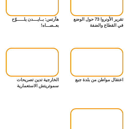
تقرير الأونروا 73 حول الوضع
هآرتس: بــايــــدن يلــــــوّح
في القطاع والضفة
بعــصـــاه!
اعتقال مواطن من بلدة جبع
الخارجية تدين تصريحات
سموتريتش الاستعمارية