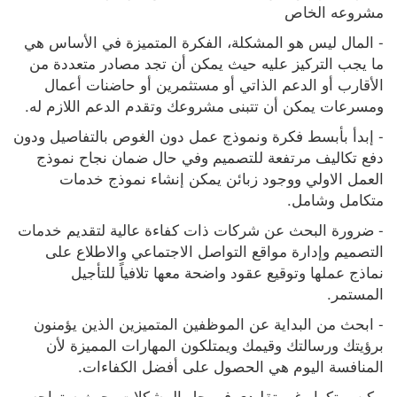
مشروعه الخاص
- المال ليس هو المشكلة، الفكرة المتميزة في الأساس هي 
ما يجب التركيز عليه حيث يمكن أن تجد مصادر متعددة من 
الأقارب أو الدعم الذاتي أو مستثمرين أو حاضنات أعمال 
ومسرعات يمكن أن تتبنى مشروعك وتقدم الدعم اللازم له.
- إبدأ بأبسط فكرة ونموذج عمل دون الغوص بالتفاصيل ودون 
دفع تكاليف مرتفعة للتصميم وفي حال ضمان نجاح نموذج 
العمل الاولي ووجود زبائن يمكن إنشاء نموذج خدمات 
متكامل وشامل.
- ضرورة البحث عن شركات ذات كفاءة عالية لتقديم خدمات 
التصميم وإدارة مواقع التواصل الاجتماعي والاطلاع على 
نماذج عملها وتوقيع عقود واضحة معها تلافياً للتأجيل 
المستمر.
- ابحث من البداية عن الموظفين المتميزين الذين يؤمنون 
برؤيتك ورسالتك وقيمك ويمتلكون المهارات المميزة لأن 
المنافسة اليوم هي الحصول على أفضل الكفاءات.
- كن مبتكرا وغير تقليدي في حل المشكلات، حيث ستواجه 