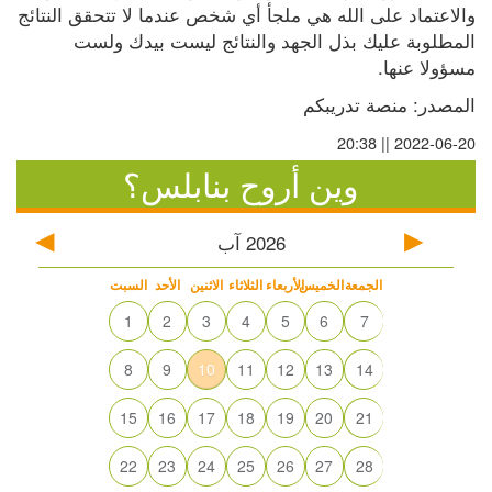
والاعتماد على الله هي ملجأ أي شخص عندما لا تتحقق النتائج 
المطلوبة عليك بذل الجهد والنتائج ليست بيدك ولست 
مسؤولا عنها. 
المصدر: منصة تدريبكم
2022-06-20 || 20:38
وين أروح بنابلس؟
2026
آب
الجمعة
الخميس
الأربعاء
الثلاثاء
الاثنين
الأحد
السبت
1
2
3
4
5
6
7
8
9
10
11
12
13
14
15
16
17
18
19
20
21
22
23
24
25
26
27
28