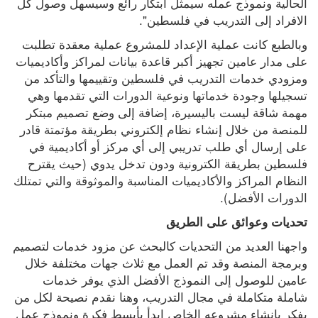
الحالية ونموذج عمله سيمثل ابتكار رائع وسيسهل وصول كل 
الافراد إلى التدريب في فلسطين". 
وبالطبع كانت عملية الإعداد للمشروع عملية معقدة تطلبت 
على مدار عامين تجهيز أكبر قاعدة بيانات لمراكز وأكاديميات 
ومزودي خدمات التدريب في فلسطين وتقييمها والتأكد من 
تسجيلها وجودة خدماتها ونوعية الدورات التي تقدمها وهي 
مهمة شاقة ليست باليسيرة، إضافة إلى وضع تصميم مبتكر 
للمنصة من خلال إنشاء نظام إلكتروني بطريقة مؤتمتة قادر 
على إرسال أي طلب تدريبي إلى أي مركز أو أكاديمية في 
فلسطين بطريقة الكترونية ودون تدخل يدوي (حيث يقترح 
النظام المراكز والأكاديميات المناسبة والموثوقة والتي تمتلك 
الدورات الأفضل). 
تحديات وعوائق على الطريق
واجهنا العديد من التحديات كالبحث عن مزود خدمات لتصميم 
وبرمجة المنصة وقد تم العمل مع ثلاث جهات مختلفة خلال 
عامين للوصول إلى النموذج الأفضل الذي يوفر خدمات 
شاملة متكاملة في مجال التدريب، وهنا نقدم نصيحة لكل من 
يفكر بإنشاء مشروعه الخاص إبدأ بأبسط فكرة ونموذج عمل 