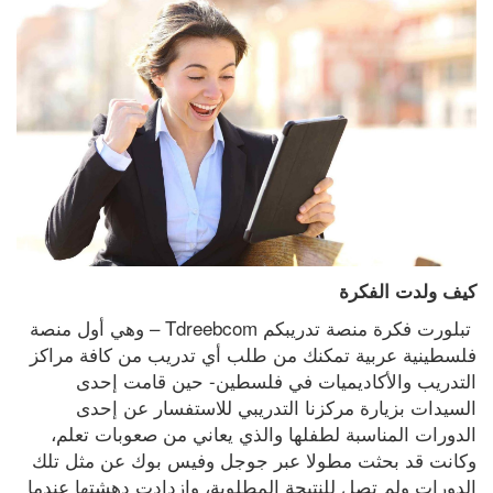
كيف ولدت الفكرة
 تبلورت فكرة منصة تدريبكم Tdreebcom – وهي أول منصة 
فلسطينية عربية تمكنك من طلب أي تدريب من كافة مراكز 
التدريب والأكاديميات في فلسطين- حين قامت إحدى 
السيدات بزيارة مركزنا التدريبي للاستفسار عن إحدى 
الدورات المناسبة لطفلها والذي يعاني من صعوبات تعلم، 
وكانت قد بحثت مطولا عبر جوجل وفيس بوك عن مثل تلك 
الدورات ولم تصل للنتيجة المطلوبة، وإزدادت دهشتها عندما 