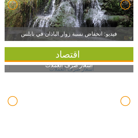
فيديو: انخفاض نسبة زوار الباذان في نابلس
اقتصاد
أسعار صرف العملات