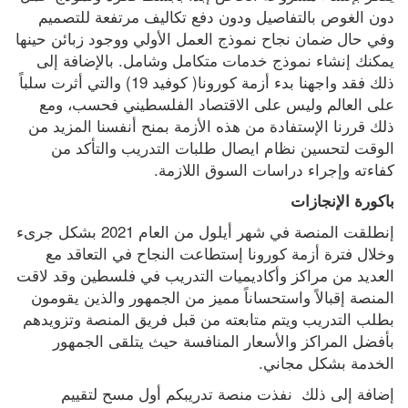
دون الغوص بالتفاصيل ودون دفع تكاليف مرتفعة للتصميم 
وفي حال ضمان نجاح نموذج العمل الأولي ووجود زبائن حينها 
يمكنك إنشاء نموذج خدمات متكامل وشامل. بالإضافة إلى 
ذلك فقد واجهنا بدء أزمة كورونا( كوفيد 19) والتي أثرت سلباً 
على العالم وليس على الاقتصاد الفلسطيني فحسب، ومع 
ذلك قررنا الإستفادة من هذه الأزمة بمنح أنفسنا المزيد من 
الوقت لتحسين نظام ايصال طلبات التدريب والتأكد من 
كفاءته وإجراء دراسات السوق اللازمة.
باكورة الإنجازات
إنطلقت المنصة في شهر أيلول من العام 2021 بشكل جرىء 
وخلال فترة أزمة كورونا إستطاعت النجاح في التعاقد مع 
العديد من مراكز وأكاديميات التدريب في فلسطين وقد لاقت 
المنصة إقبالاً واستحساناً مميز من الجمهور والذين يقومون 
بطلب التدريب ويتم متابعته من قبل فريق المنصة وتزويدهم 
بأفضل المراكز والأسعار المنافسة حيث يتلقى الجمهور 
الخدمة بشكل مجاني.
إضافة إلى ذلك  نفذت منصة تدريبكم أول مسح لتقييم 