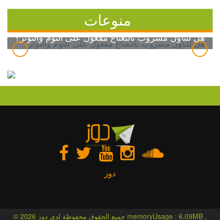
منوعات
هل لتناول مشروب بالنعناع مفعول على النوم والتوتر؟
دوز
© 2026 جميع الحقوق محفوظة لدى دوز memoryUsage : 6.09MB ,