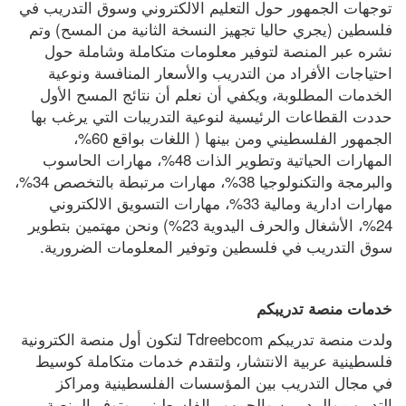
توجهات الجمهور حول التعليم الالكتروني وسوق التدريب في 
فلسطين (يجري حاليا تجهيز النسخة الثانية من المسح) وتم 
نشره عبر المنصة لتوفير معلومات متكاملة وشاملة حول 
احتياجات الأفراد من التدريب والأسعار المنافسة ونوعية 
الخدمات المطلوبة، ويكفي أن نعلم أن نتائج المسح الأول 
حددت القطاعات الرئيسية لنوعية التدريبات التي يرغب بها 
الجمهور الفلسطيني ومن بينها ( اللغات بواقع 60%، 
المهارات الحياتية وتطوير الذات 48%، مهارات الحاسوب 
والبرمجة والتكنولوجيا 38%، مهارات مرتبطة بالتخصص 34%، 
مهارات ادارية ومالية 33%، مهارات التسويق الالكتروني 
24%، الأشغال والحرف اليدوية 23%) ونحن مهتمين بتطوير 
سوق التدريب في فلسطين وتوفير المعلومات الضرورية.
خدمات منصة تدريبكم
ولدت منصة تدريبكم Tdreebcom لتكون أول منصة الكترونية 
فلسطينية عربية الانتشار، ولتقدم خدمات متكاملة كوسيط 
في مجال التدريب بين المؤسسات الفلسطينية ومراكز 
التدريب والمدربين والجمهور الفلسطيني، وتوفر المنصة 