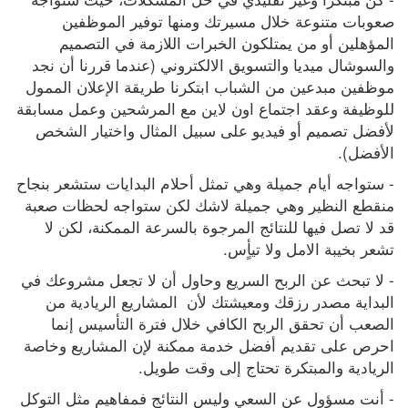
صعوبات متنوعة خلال مسيرتك ومنها توفير الموظفين 
المؤهلين أو من يمتلكون الخبرات اللازمة في التصميم 
والسوشال ميديا والتسويق الالكتروني (عندما قررنا أن نجد 
موظفين مبدعين من الشباب ابتكرنا طريقة الإعلان الممول 
للوظيفة وعقد اجتماع اون لاين مع المرشحين وعمل مسابقة 
لأفضل تصميم أو فيديو على سبيل المثال واختيار الشخص 
الأفضل).
- ستواجه أيام جميلة وهي تمثل أحلام البدايات ستشعر بنجاح 
منقطع النظير وهي جميلة لاشك لكن ستواجه لحظات صعبة 
قد لا تصل فيها للنتائج المرجوة بالسرعة الممكنة، لكن لا 
تشعر بخيبة الامل ولا تيأٍس. 
- لا تبحث عن الربح السريع وحاول أن لا تجعل مشروعك في 
البداية مصدر رزقك ومعيشتك لأن  المشاريع الريادية من 
الصعب أن تحقق الربح الكافي خلال فترة التأسيس إنما 
احرص على تقديم أفضل خدمة ممكنة لإن المشاريع وخاصة 
الريادية والمبتكرة تحتاج إلى وقت طويل.
- أنت مسؤول عن السعي وليس النتائج فمفاهيم مثل التوكل 