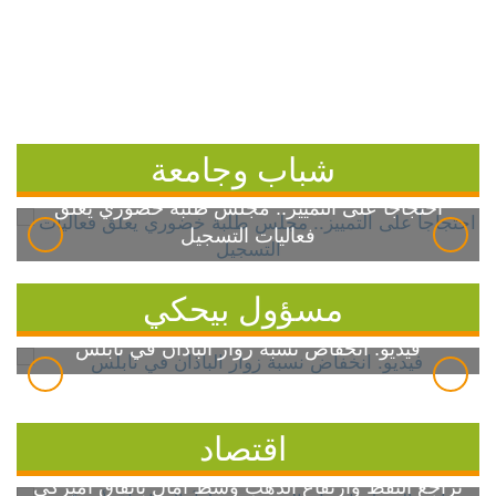
شباب وجامعة
احتجاجاً على التمييز.. مجلس طلبة خضوري يعلق
فعاليات التسجيل
مسؤول بيحكي
فيديو: انخفاض نسبة زوار الباذان في نابلس
اقتصاد
تراجع النفط وارتفاع الذهب وسط آمال باتفاق أميركي