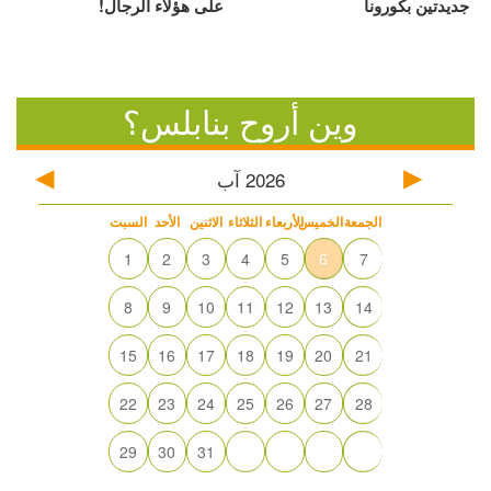
جديدتين بكورونا
على هؤلاء الرجال!
وين أروح بنابلس؟
2026
آب
الجمعة
الخميس
الأربعاء
الثلاثاء
الاثنين
الأحد
السبت
1
2
3
4
5
6
7
8
9
10
11
12
13
14
15
16
17
18
19
20
21
22
23
24
25
26
27
28
29
30
31