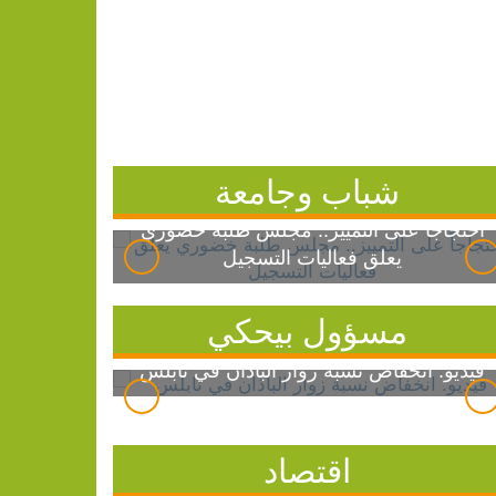
شباب وجامعة
احتجاجاً على التمييز.. مجلس طلبة خضوري
يعلق فعاليات التسجيل
مسؤول بيحكي
فيديو: انخفاض نسبة زوار الباذان في نابلس
اقتصاد