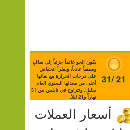
يكون الجو غائماً جزئياً إلى صافٍ
وصيفياً عادياً، ويطرأ انخفاض
على درجات الحرارة مع بقائها
31/ 21
أعلى من معدلها السنوي العام
بقليل، وتتراوح في نابلس بين 31
نهاراً و21 ليلاً.
أسعار العملات