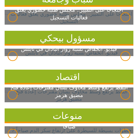
احتجاجاً على التمييز.. مجلس طلبة خضوري يعلق
فعاليات التسجيل
مسؤول بيحكي
فيديو: انخفاض نسبة زوار الباذان في نابلس
اقتصاد
النفط يرتفع وسط مخاوف بشأن مقترحات إعادة فتح
مضيق هرمز
منوعات
7 خطوات بسيطة للسيطرة على ارتفاع سكر الدم
صباحاً