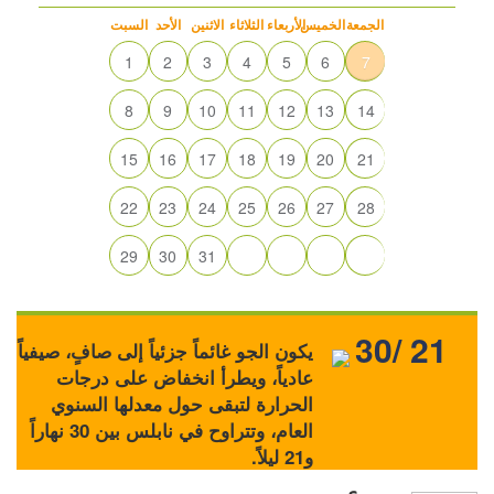
الجمعة
الخميس
الأربعاء
الثلاثاء
الاثنين
الأحد
السبت
1
2
3
4
5
6
7
8
9
10
11
12
13
14
15
16
17
18
19
20
21
22
23
24
25
26
27
28
29
30
31
30/ 21
يكون الجو غائماً جزئياً إلى صافٍ، صيفياً
عادياً، ويطرأ انخفاض على درجات
الحرارة لتبقى حول معدلها السنوي
العام، وتتراوح في نابلس بين 30 نهاراً
و21 ليلاً.