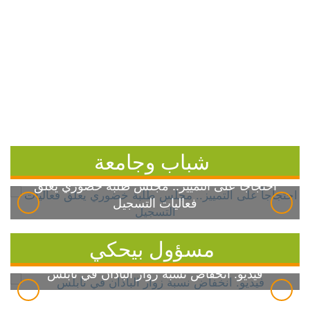
شباب وجامعة
احتجاجاً على التمييز.. مجلس طلبة خضوري يعلق
فعاليات التسجيل
مسؤول بيحكي
فيديو: انخفاض نسبة زوار الباذان في نابلس