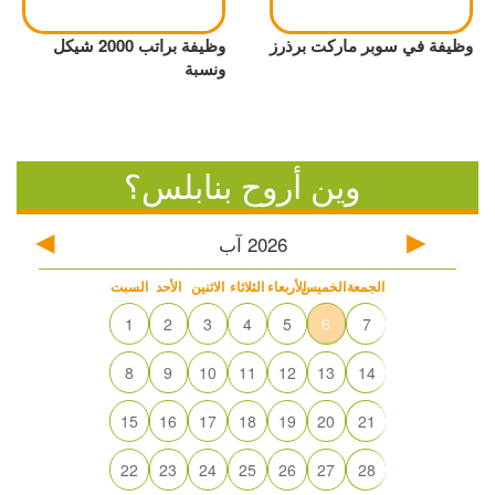
وظيفة في سوبر ماركت برذرز
وظيفة براتب 2000 شيكل
ونسبة
وين أروح بنابلس؟
2026
آب
الجمعة
الخميس
الأربعاء
الثلاثاء
الاثنين
الأحد
السبت
1
2
3
4
5
6
7
8
9
10
11
12
13
14
15
16
17
18
19
20
21
22
23
24
25
26
27
28