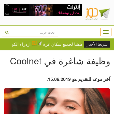
Togg
navi
 أو الموت عطشا لجميع سكان غزة
ازدراء الكونغرس.. توصي
شريط الأخبار
وظيفة شاغرة في Coolnet
آخر موعد للتقديم هو 15.06.2019.