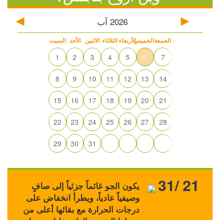
2026
آب
الجمعة
الخميس
الأربعاء
الثلاثاء
الاثنين
الأحد
السبت
1
2
3
4
5
6
7
8
9
10
11
12
13
14
15
16
17
18
19
20
21
22
23
24
25
26
27
28
29
30
31
31/ 21
يكون الجو غائماً جزئياً إلى صافٍ
وصيفياً عادياً، ويطرأ انخفاض على
درجات الحرارة مع بقائها أعلى من