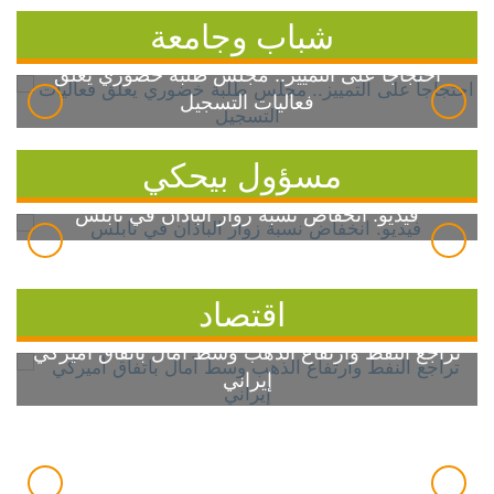
شباب وجامعة
احتجاجاً على التمييز.. مجلس طلبة خضوري يعلق
فعاليات التسجيل
مسؤول بيحكي
فيديو: انخفاض نسبة زوار الباذان في نابلس
اقتصاد
تراجع النفط وارتفاع الذهب وسط آمال باتفاق أميركي
إيراني