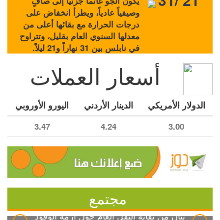
يكون الجو غائماً جزئياً إلى صافٍ
وصيفياً عادياً، ويطرأ انخفاض على
درجات الحرارة مع بقائها أعلى من
معدلها السنوي العام بقليل، وتتراوح
في نابلس بين 31 نهاراً و21 ليلاً.
أسعار العملات
الدولار الأمريكي
الدينار الأردني
اليورو الأوروبي
3.47
4.24
3.00
مجتمع
بيان من نقابة النقل العام حول أزمة الوقود