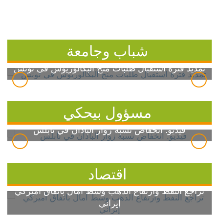
شباب وجامعة
تمديد فترة استقبال طلبات منح البكالوريوس في تونس
مسؤول بيحكي
فيديو: انخفاض نسبة زوار الباذان في نابلس
اقتصاد
تراجع النفط وارتفاع الذهب وسط آمال باتفاق أميركي
إيراني