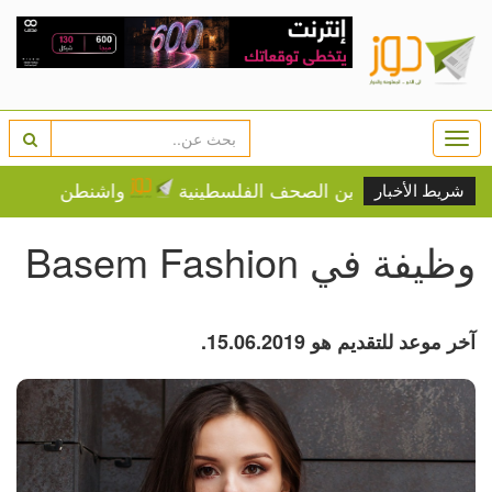
Togg
navi
أبرز عناوين الصحف الفلسطينية
واشنطن بوست تكشف خلاف
شريط الأخبار
وظيفة في Basem Fashion
آخر موعد للتقديم هو 15.06.2019.