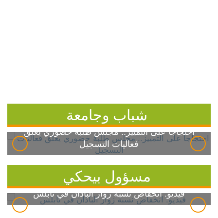
شباب وجامعة
احتجاجاً على التمييز.. مجلس طلبة خضوري يعلق
فعاليات التسجيل
مسؤول بيحكي
فيديو: انخفاض نسبة زوار الباذان في نابلس