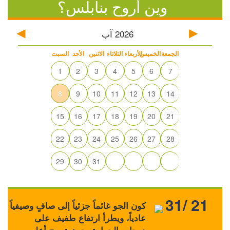
وين أروح بنابلس؟
2026
آب
الجمعة
الخميس
الأربعاء
الثلاثاء
الاثنين
الأحد
السبت
1
2
3
4
5
6
7
8
9
10
11
12
13
14
15
16
17
18
19
20
21
22
23
24
25
26
27
28
29
30
31
31/ 21
كون الجو غائماً جزئياً إلى صافٍ وصيفياً
عادياً، ويطرأ ارتفاع طفيف على