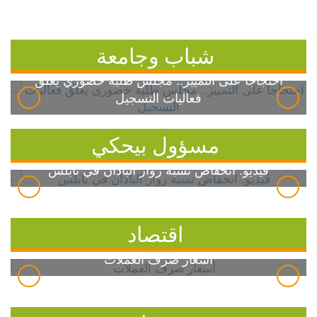
شباب وجامعة
احتجاجاً على التمييز.. مجلس طلبة خضوري يعلق
فعاليات التسجيل
مسؤول بيحكي
فيديو: انخفاض نسبة زوار الباذان في نابلس
اقتصاد
أسعار صرف العملات