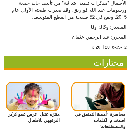
الأطفال "مذكرات تلميذ ابتدائية" من تأليف خالد جمعة 
ورسومات عبد الله قواريق، وقد صدرت طبعته الأولى عام 
2015، ويقع في 52 صفحة من القطع المتوسط.
المصدر: وكالة وفا
المحرر: عبد الرحمن عثمان
2018-09-12 || 13:20
مختارات
محاضرة "أهمية التدقيق في
منتزه عتيل: عرض عمو كركر
استخدام الكلمات
الترفيهي للأطفال
والمصطلحات"