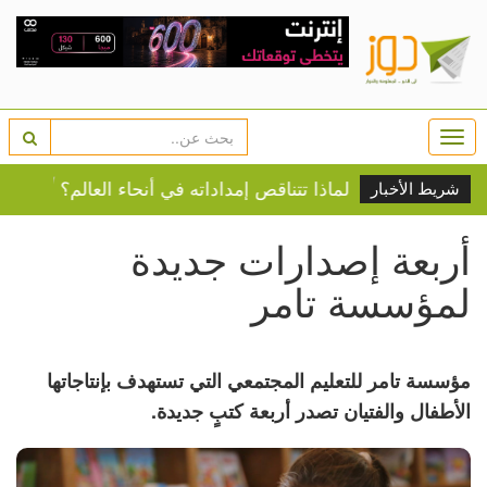
Togg
navi
الأميركي .. لماذا تتناقص إمداداته في أنحاء العالم؟
أبرز ع
شريط الأخبار
أربعة إصدارات جديدة
لمؤسسة تامر
مؤسسة تامر للتعليم المجتمعي التي تستهدف بإنتاجاتها
الأطفال والفتيان تصدر أربعة كتبٍ جديدة.