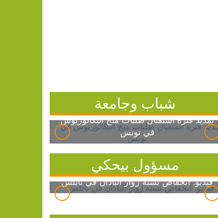
شباب وجامعة
تمديد فترة استقبال طلبات منح البكالوريوس
في تونس
مسؤول بيحكي
فيديو: انخفاض نسبة زوار الباذان في نابلس