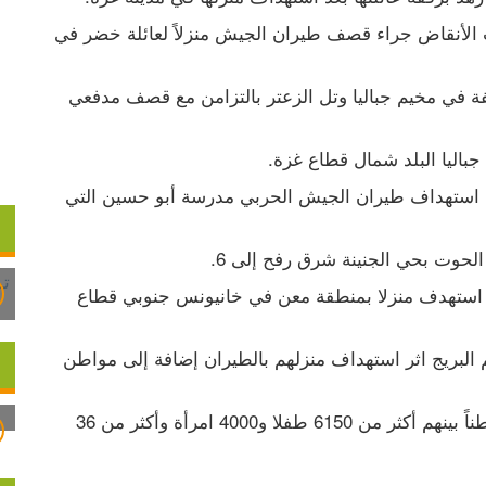
وانتشلت فرق الدفاع المدني 10 مواطنين من تحت الأنقاض جراء قصف طيران الجيش منزلاً لعائلة خضر في 
وشن الطيران الحربي الإسرائيلي غارات جوية مكثفة في مخيم جباليا وتل الزعتر بالتزامن مع قصف مدفعي 
جباليا البلد شمال قطاع غزة.
وحسب آخر إحصائية فإن 37 مواطناً و93 إصابة في استهداف طيران الجيش الحربي مدرسة أبو حسين التي 
الحوت بحي الجنينة شرق رفح إلى 6.
ووصل 3 مواطنين بينهم امرأة في قصف إسرائيلي استهدف منزلا بمنطقة معن في خانيونس جنوبي قطاع 
وارتقى ستة مواطنين من عائلة القريناوي في مخيم البريج اثر استهداف منزلهم بالطيران إضافة إلى مواطن 
وارتفعت حصيلة العدوان على غزة إلى 14854 مواطناً بينهم أكثر من 6150 طفلا و4000 امرأة وأكثر من 36 