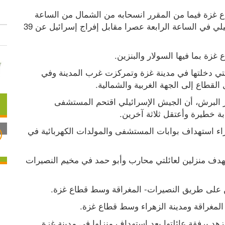
وانسحب الطيران الاسرائيلي من أجواء جنوب قطاع غزة فيما من المقرر انسحابه من الشمال من الساعة 
العاشرة حتى الرابعة. ومن المقرر تسليم 13 إسرائيلي في الساعة الرابعة عصرا مقابل إفراج إسرائيل عن 39 
زة بما فيها السولار والبنزين.
وتراجعت الدبابات الإسرائيلية من داخل الشوارع التي دخلتها في مدينة غزة وتمركزت غرب المدينة وفي 
قطاع إلى الجهة الغربية والشمالية.
وقبيل التهدئة أعلن مدير عام في وزارة الصحة منير البرش، أن الجيش الإسرائيلي اقتحم المستشفى 
وتضررت عدد من غرف المستشفى الإندونيسي جراء استهداف بوابات المستشفى والمولدات الكهربائية في 
وارتقى مواطنون وجرحى في قصف إسرائيلي استهدف منزلين لعائلتي محارب وأبو حمد في مخيم النصيرات 
مغراقة ومدينة الزهراء وسط قطاع غزة.
هد برفقة عائلتها بعد استهداف منزلها في مدينة غزة.