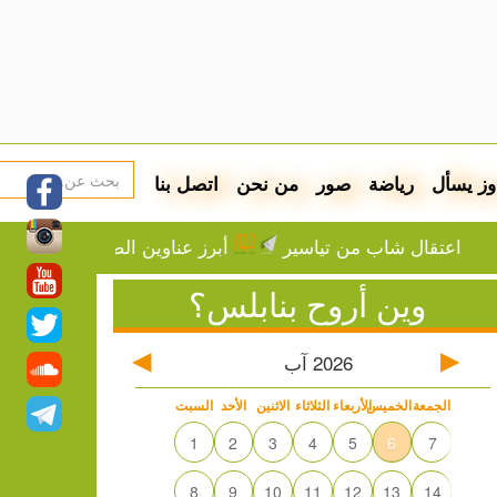
وز يسأل
رياضة
صور
من نحن
اتصل بنا
ال شاب من تياسير
أبرز عناوين الصحف الفلسطينية
وين أروح بنابلس؟
2026
آب
الجمعة
الخميس
الأربعاء
الثلاثاء
الاثنين
الأحد
السبت
1
2
3
4
5
6
7
8
9
10
11
12
13
14