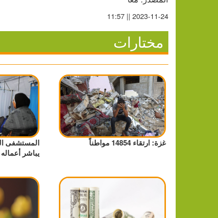
2023-11-24 || 11:57
مختارات
غزة: ارتقاء 14854 مواطناً
المستشفى الم
يباشر أعماله