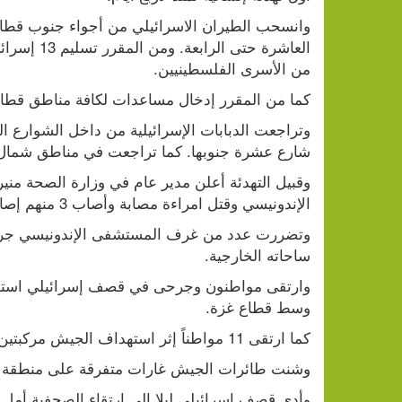
من الأسرى الفلسطينيين.
كما من المقرر إدخال مساعدات لكافة مناطق قطاع غ
شارع عشرة جنوبها. كما تراجعت في مناطق شمال ال
الإندونيسي وقتل امراءة مصابة وأصاب 3 منهم إصابة خطيرة وأعتقل ثلاثة آخرين.
ساحاته الخارجية.
وسط قطاع غزة.
كما ارتقى 11 مواطناً إثر استهداف الجيش مركبتين على طريق النصيرات- المغراقة وسط قطاع غزة.
وشنت طائرات الجيش غارات متفرقة على منطقة ال
وأدى قصف إسرائيلي ليلا إلى ارتقاء الصحفية أمل ز