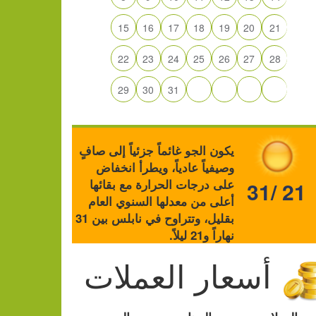
15
16
17
18
19
20
21
22
23
24
25
26
27
28
29
30
31
يكون الجو غائماً جزئياً إلى صافٍ
وصيفياً عادياً، ويطرأ انخفاض
على درجات الحرارة مع بقائها
31/ 21
أعلى من معدلها السنوي العام
بقليل، وتتراوح في نابلس بين 31
نهاراً و21 ليلاً.
أسعار العملات