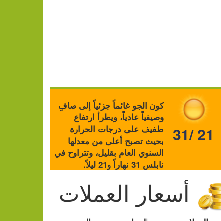
كون الجو غائماً جزئياً إلى صافٍ
وصيفياً عادياً، ويطرأ ارتفاع
طفيف على درجات الحرارة
31/ 21
بحيث تصبح أعلى من معدلها
السنوي العام بقليل، وتتراوح في
نابلس 31 نهاراً و21 ليلاً.
أسعار العملات