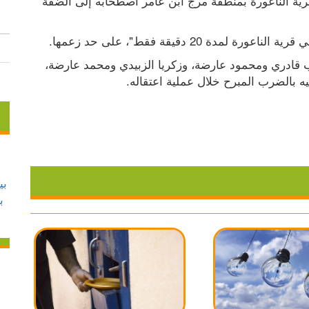
وأكدت القناة، أن الأسير الزبيدي طلب من سكان قرية الناعورة بمنطقة مرج ابن عامر اصطحابه إلى الضفة 
ة 20 دقيقة فقط"، على حد زعمها.
وكانت القوات الإسرائيلية، قد أعادت اعتقال يعقوب قادري ومحمود عارضة، وزكريا الزبيدي ومحمد عارضة، 
ه بالضرب المبرح خلال عملية اعتقاله.