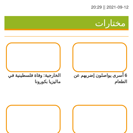
2021-09-12 || 20:29
تفجيرات إسرائيلية مستمرة..
واستهداف للجيش اللبناني بالجنوب
مختارات
فيديو.. إصابة مواطن واعتقاله في
هجوم للمستوطنين على بيت فوريك
زفاف رونالدو السبت؟ ماديرا تترقب
وقائمة النجوم تشعل التكهنات
سر في زجاجة الحليب.. هل يحمي
6 أسرى يواصلون إضربهم عن
الخارجية: وفاة فلسطينية في
طفلك من الإكزيما؟
الطعام
ماليزيا بكورونا
إسبانيا تهدد إيطاليا بإجراءات عقابية
مضادة بسبب تعليق "شنغن"
زيني يحذر من "7 أكتوبر سياسي"
وسط رفض لخريطة المرحلة الثانية
3 إصابات إثر تعرضهم للطعن في