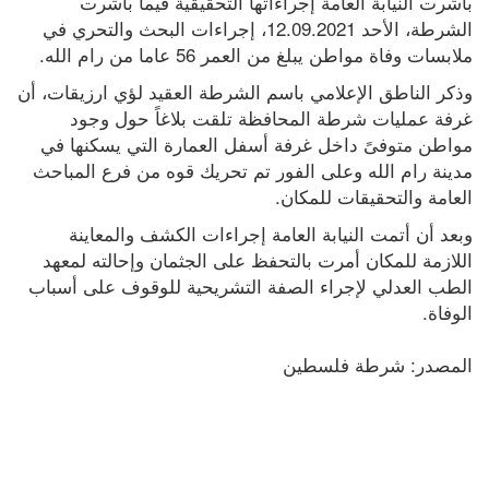
باشرت النيابة العامة إجراءاتها التحقيقية فيما باشرت 
أسعار الغذاء العالمية عند أعلى
الشرطة، الأحد 12.09.2021، إجراءات البحث والتحري في 
مستوى منذ 3 سنوات ونصف
ملابسات وفاة مواطن يبلغ من العمر 56 عاما من رام الله. 
بلدية نابلس: جدول توزيع المياه
وذكر الناطق الإعلامي باسم الشرطة العقيد لؤي ارزيقات، أن 
أسعار صرف العملات
غرفة عمليات شرطة المحافظة تلقت بلاغاً حول وجود 
بيلا حديد تثير غضب مؤيدي إسرائيل
مواطن متوفىً داخل غرفة أسفل العمارة التي يسكنها في 
الطقس: ارتفاع تدريجي على درجات
مدينة رام الله وعلى الفور تم تحريك قوه من فرع المباحث 
الحرارة
العامة والتحقيقات للمكان.
إصابة في اعتداء للمستوطنين في
وبعد أن أتمت النيابة العامة إجراءات الكشف والمعاينة 
بيت دجن
اللازمة للمكان أمرت بالتحفظ على الجثمان وإحالته لمعهد 
الطب العدلي لإجراء الصفة التشريحية للوقوف على أسباب 
نادي الأسير: منع الزيارات يمكّن
الوفاة.
منظومة السجون من مواصلة جرائمها
المصدر: شرطة فلسطين 
مسؤول أميركي يتحدث عن "اتفاق
قريب" مع إيران
دعوة الصليب الأحمر لاتخاذ موقف
ضد سياسة بن غفير