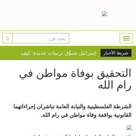
Togg
navi
إسرائيل تسوِّق ترتيبات جديدة: كيف
شريط الأخبار
خاض لبنان معركة الحدود؟
التحقيق بوفاة مواطن في
تواصل انتهاكات الجيش
رام الله
والمستوطنين: إصابات واعتقالات
واقتحامات
تقدم نحو اتفاق بشأن هرمز..
الشرطة الفلسطينية والنيابة العامة تباشران إجراءاتهما
ومسودة لترتيبات الملاحة
القانونية بواقعة وفاة مواطن في رام الله.
لجنة إدارة غزة تبحث خطط تطوير
مواقع الإسكان المؤقت للنازحين