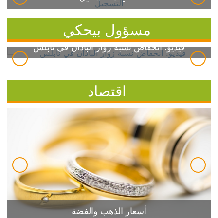
مسؤول بيحكي
فيديو: انخفاض نسبة زوار الباذان في نابلس
اقتصاد
أسعار الذهب والفضة