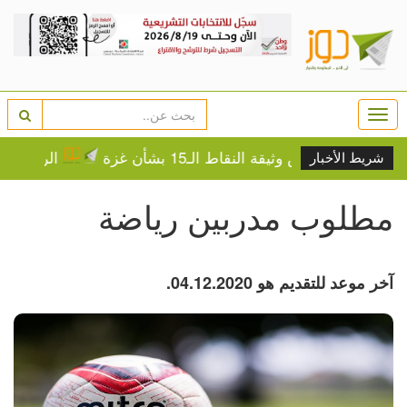
Togg
navi
ائيل ترفض وثيقة النقاط الـ15 بشأن غزة
الرئيس يستقبل
شريط الأخبار
مطلوب مدربين رياضة
آخر موعد للتقديم هو 04.12.2020.