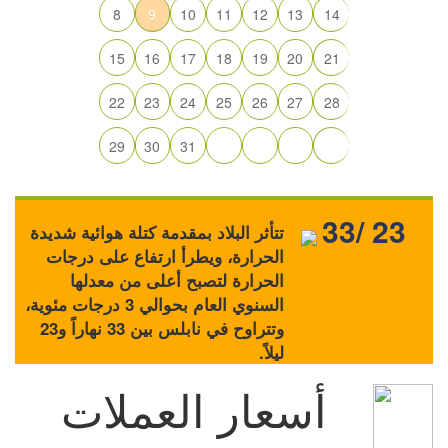
8
9
10
11
12
13
14
15
16
17
18
19
20
21
22
23
24
25
26
27
28
29
30
31
33/ 23
تتأثر البلاد بمقدمة كتلة هوائية شديدة
الحرارة، ويطرأ ارتفاع على درجات
الحرارة لتصبح أعلى من معدلها
السنوي العام بحوالي 3 درجات مئوية،
وتتراوح في نابلس بين 33 نهاراً و23
ليلاً.
أسعار العملات