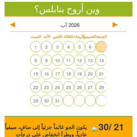
وين أروح بنابلس؟
2026
آب
الجمعة
الخميس
الأربعاء
الثلاثاء
الاثنين
الأحد
السبت
1
2
3
4
5
6
7
8
9
10
11
12
13
14
15
16
17
18
19
20
21
22
23
24
25
26
27
28
29
30
31
30/ 21
يكون الجو غائماً جزئياً إلى صافٍ، صيفياً
عادياً، ويطرأ انخفاض على درجات