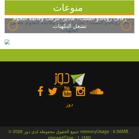
منوعات
زفاف رونالدو السبت؟ ماديرا تترقب وقائمة النجوم
تشعل التكهنات
دوز
© 2026 جميع الحقوق محفوظة لدى دوز memoryUsage : 6.56MB ,
elapsedTime : 1.1590