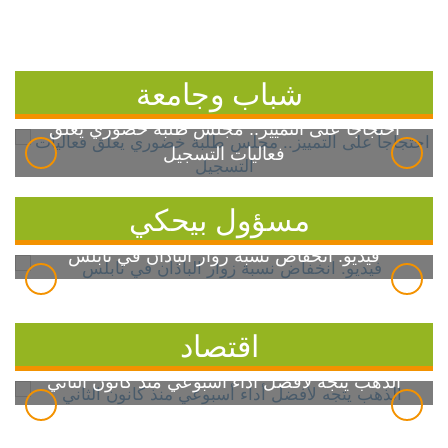
شباب وجامعة
احتجاجاً على التمييز.. مجلس طلبة خضوري يعلق
فعاليات التسجيل
مسؤول بيحكي
فيديو: انخفاض نسبة زوار الباذان في نابلس
اقتصاد
الذهب يتجه لأفضل أداء أسبوعي منذ كانون الثاني